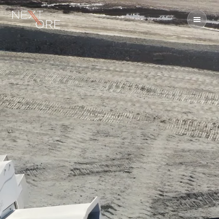
Nextore