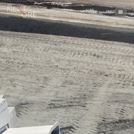
Nextore