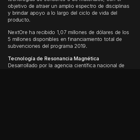
objetivo de atraer un amplio espectro de disciplinas
y brindar apoyo a lo largo del ciclo de vida del
producto.
NextOre ha recibido 1,07 millones de dólares de los
5 millones disponibles en financiamiento total de
subvenciones del programa 2019.
Tecnología de Resonancia Magnética
Desarrollado por la agencia científica nacional de
Australia, la CSIRO, el MRA es un dispositivo
sofisticado que aplica tecnología avanzada a una
industria básica y pesada. “MR” corresponde a
“Magnetic Resonance” (Resonancia Magnética),
una tecnología similar a la de las máquinas de
imágenes por resonancia magnética, o “IRM”, que
se han utilizado durante décadas en la industria de
la salud.
Durante el último año, se han instalado MRA en
cinta transportadora en faenas mineras de Australia,