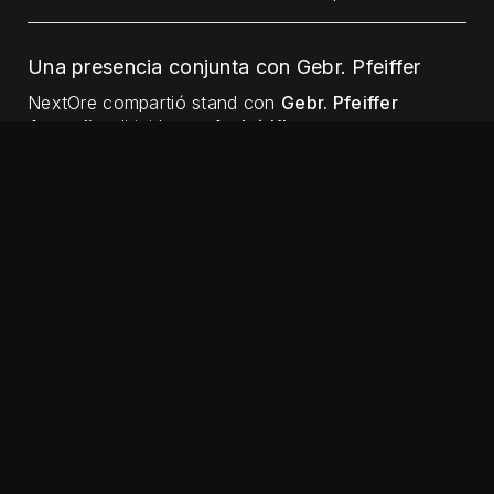
Una presencia conjunta con Gebr. Pfeiffer
NextOre compartió stand con
Gebr. Pfeiffer
Australia
, dirigida por
André Kluge
, una
colaboración que amplió el alcance y la relevancia
de la presencia de ambas empresas en la
conferencia. El apoyo de Gebr. Pfeiffer ha sido
valioso, y el stand conjunto reflejó el tipo de
alianzas de ecosistema que permiten a las empresas
de tecnología profunda destacar por encima de su
tamaño en los grandes eventos de la industria.
El panel sobre el futuro de la minería
Uno de los momentos destacados de la conferencia
fue la invitación a
Rob Adamson
, de NextOre, a
participar en el panel sobre el futuro de la minería,
una conversación franca y con visión de futuro