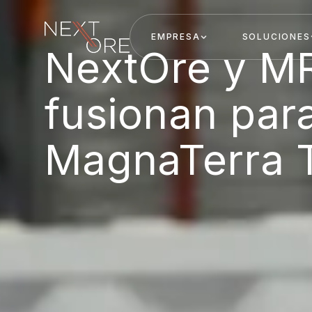
EMPRESA
SOLUCIONES
Nextore
NextOre y M
fusionan par
MagnaTerra 