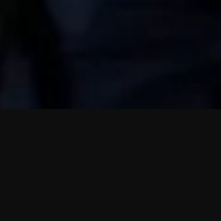
NextOre y MRead se fusionan para formar
MagnaTerra Technologies
Tenemos noticias importantes que compartir.